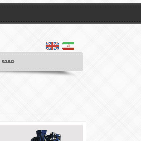
english
farsifa
صفحه 