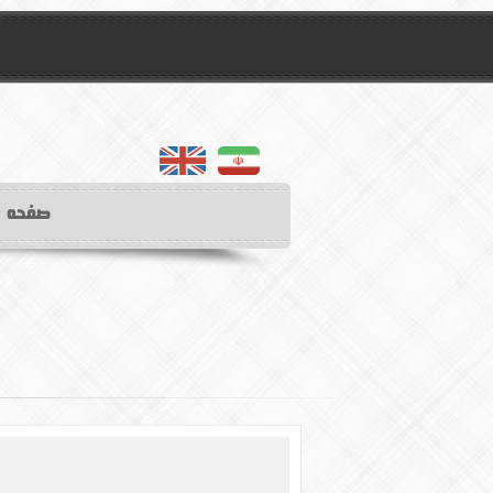
english
farsifa
صفحه 