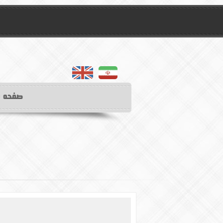
english
farsifa
صفحه 